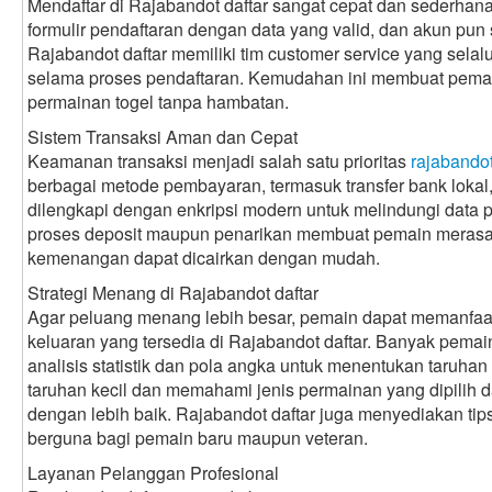
Mendaftar di Rajabandot daftar sangat cepat dan sederhan
formulir pendaftaran dengan data yang valid, dan akun pun s
Rajabandot daftar memiliki tim customer service yang sela
selama proses pendaftaran. Kemudahan ini membuat pemai
permainan togel tanpa hambatan.
Sistem Transaksi Aman dan Cepat
Keamanan transaksi menjadi salah satu prioritas
rajabandot
berbagai metode pembayaran, termasuk transfer bank lokal,
dilengkapi dengan enkripsi modern untuk melindungi dat
proses deposit maupun penarikan membuat pemain merasa
kemenangan dapat dicairkan dengan mudah.
Strategi Menang di Rajabandot daftar
Agar peluang menang lebih besar, pemain dapat memanfaat
keluaran yang tersedia di Rajabandot daftar. Banyak pe
analisis statistik dan pola angka untuk menentukan taruhan
taruhan kecil dan memahami jenis permainan yang dipilih 
dengan lebih baik. Rajabandot daftar juga menyediakan ti
berguna bagi pemain baru maupun veteran.
Layanan Pelanggan Profesional