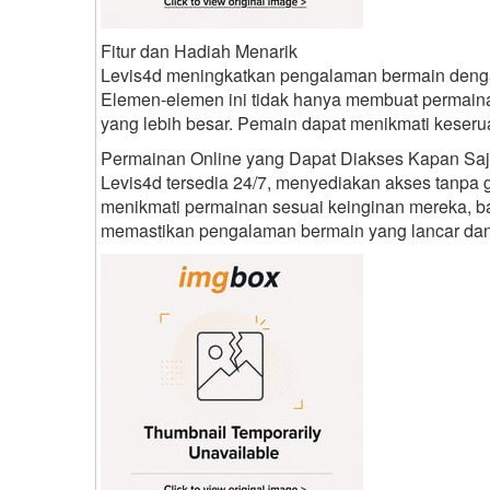
Fitur dan Hadiah Menarik
Levis4d meningkatkan pengalaman bermain dengan fi
Elemen-elemen ini tidak hanya membuat permain
yang lebih besar. Pemain dapat menikmati keseru
Permainan Online yang Dapat Diakses Kapan Sa
Levis4d tersedia 24/7, menyediakan akses tanpa 
menikmati permainan sesuai keinginan mereka, bai
memastikan pengalaman bermain yang lancar dan 