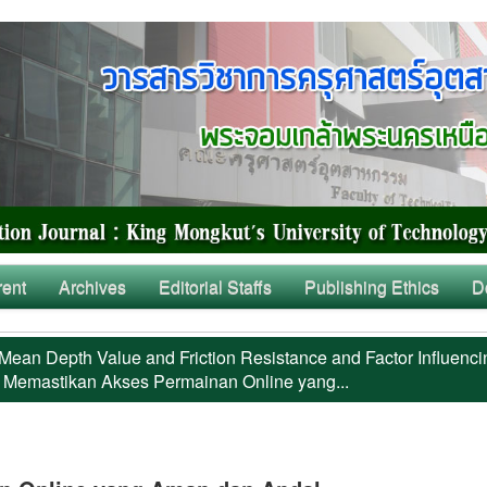
rent
Archives
Editorial Staffs
Publishing Ethics
D
Mean Depth Value and Friction Resistance and Factor Influenci
 Memastikan Akses Permainan Online yang...