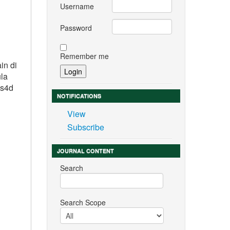
Username
Password
Remember me
in di
la
is4d
NOTIFICATIONS
View
Subscribe
JOURNAL CONTENT
Search
Search Scope