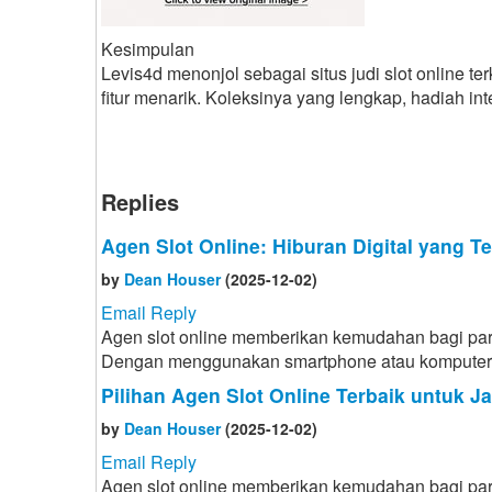
Kesimpulan
Levis4d menonjol sebagai situs judi slot online t
fitur menarik. Koleksinya yang lengkap, hadiah i
Replies
Agen Slot Online: Hiburan Digital yang T
by
Dean Houser
(2025-12-02)
Email Reply
Agen slot online memberikan kemudahan bagi par
Dengan menggunakan smartphone atau komputer se
Pilihan Agen Slot Online Terbaik untuk 
by
Dean Houser
(2025-12-02)
Email Reply
Agen slot online memberikan kemudahan bagi par