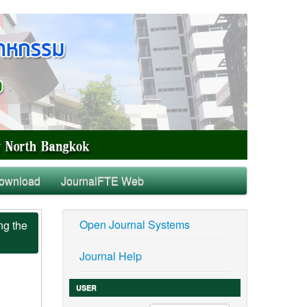
ownload
JournalFTE Web
Open Journal Systems
ng the
Journal Help
USER