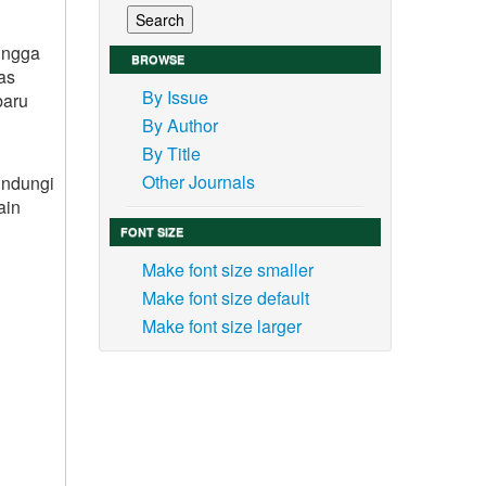
hingga
BROWSE
as
By Issue
baru
By Author
By Title
Other Journals
indungi
ain
FONT SIZE
Make font size smaller
Make font size default
Make font size larger