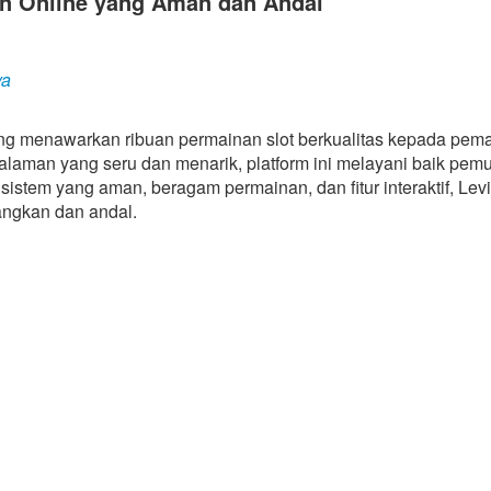
n Online yang Aman dan Andal
ya
yang menawarkan ribuan permainan slot berkualitas kepada pema
laman yang seru dan menarik, platform ini melayani baik pemu
tem yang aman, beragam permainan, dan fitur interaktif, Lev
ngkan dan andal.