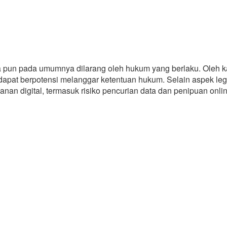
apa pun pada umumnya dilarang oleh hukum yang berlaku. Oleh 
 dapat berpotensi melanggar ketentuan hukum. Selain aspek leg
n digital, termasuk risiko pencurian data dan penipuan onli