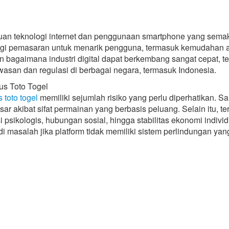
uan teknologi internet dan penggunaan smartphone yang semak
tegi pemasaran untuk menarik pengguna, termasuk kemudahan 
bagaimana industri digital dapat berkembang sangat cepat, te
san dan regulasi di berbagai negara, termasuk Indonesia.
us Toto Togel
s toto togel
memiliki sejumlah risiko yang perlu diperhatikan. Sa
ar akibat sifat permainan yang berbasis peluang. Selain itu, te
psikologis, hubungan sosial, hingga stabilitas ekonomi individ
i masalah jika platform tidak memiliki sistem perlindungan yan