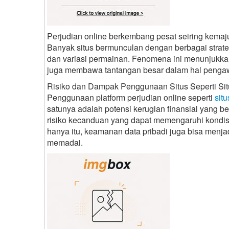
Perjudian online berkembang pesat seiring kemaj
Banyak situs bermunculan dengan berbagai stra
dan variasi permainan. Fenomena ini menunjukkan 
juga membawa tantangan besar dalam hal pengawa
Risiko dan Dampak Penggunaan Situs Seperti Sit
Penggunaan platform perjudian online seperti
situ
satunya adalah potensi kerugian finansial yang bes
risiko kecanduan yang dapat memengaruhi kondisi 
hanya itu, keamanan data pribadi juga bisa menjad
memadai.