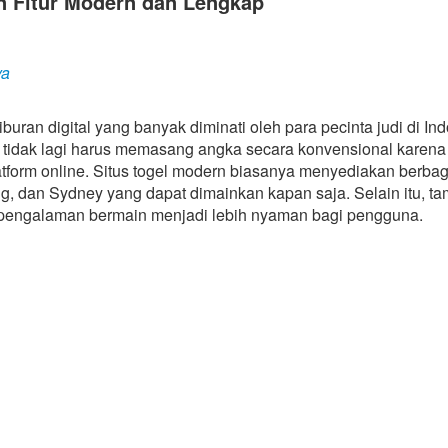
n Fitur Modern dan Lengkap
ya
iburan digital yang banyak diminati oleh para pecinta judi di In
 tidak lagi harus memasang angka secara konvensional karen
tform online. Situs togel modern biasanya menyediakan berbaga
g, dan Sydney yang dapat dimainkan kapan saja. Selain itu, ta
t pengalaman bermain menjadi lebih nyaman bagi pengguna.