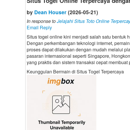
Situs Togel Online Terpercaya denga
by
Dean Houser
(2026-05-21)
In response to
Jelajahi Situs Toto Online Terperca
Email Reply
Situs togel online kini menjadi salah satu bentuk h
Dengan perkembangan teknologi internet, pemain
proses dapat dilakukan dengan mudah melalui pla
pasaran internasional seperti Singapore, Hongkon
yang praktis dan sistem transaksi cepat membua
Keunggulan Bermain di Situs Togel Terpercaya