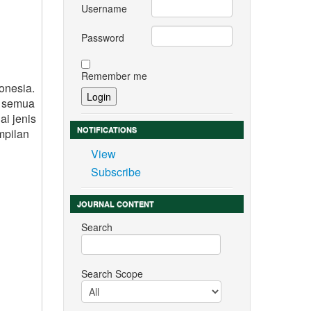
Username
Password
Remember me
donesia.
a semua
i jenis
NOTIFICATIONS
mpilan
View
Subscribe
JOURNAL CONTENT
Search
Search Scope