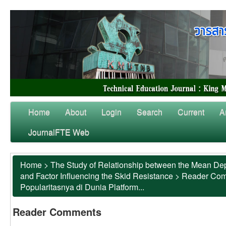
Home
About
Login
Search
Current
A
JournalFTE Web
Home
>
The Study of Relationship between the Mean Dep
and Factor Influencing the Skid Resistance
>
Reader Co
Popularitasnya di Dunia Platform...
Reader Comments