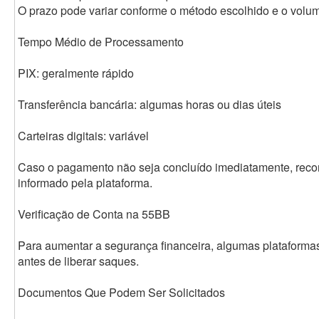
O prazo pode variar conforme o método escolhido e o volum
Tempo Médio de Processamento
PIX: geralmente rápido
Transferência bancária: algumas horas ou dias úteis
Carteiras digitais: variável
Caso o pagamento não seja concluído imediatamente, rec
informado pela plataforma.
Verificação de Conta na 55BB
Para aumentar a segurança financeira, algumas plataformas
antes de liberar saques.
Documentos Que Podem Ser Solicitados