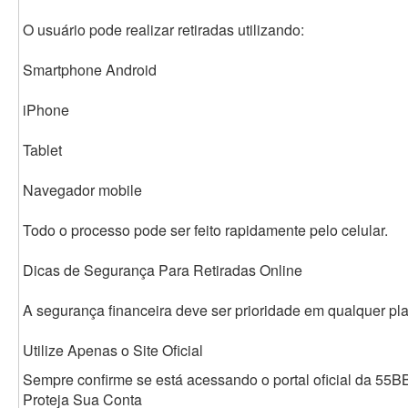
O usuário pode realizar retiradas utilizando:
Smartphone Android
iPhone
Tablet
Navegador mobile
Todo o processo pode ser feito rapidamente pelo celular.
Dicas de Segurança Para Retiradas Online
A segurança financeira deve ser prioridade em qualquer plat
Utilize Apenas o Site Oficial
Sempre confirme se está acessando o portal oficial da 55B
Proteja Sua Conta