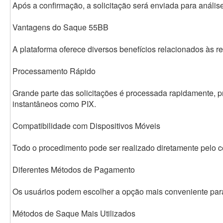
Após a confirmação, a solicitação será enviada para análi
Vantagens do Saque 55BB
A plataforma oferece diversos benefícios relacionados às re
Processamento Rápido
Grande parte das solicitações é processada rapidamente, 
instantâneos como PIX.
Compatibilidade com Dispositivos Móveis
Todo o procedimento pode ser realizado diretamente pelo ce
Diferentes Métodos de Pagamento
Os usuários podem escolher a opção mais conveniente para
Métodos de Saque Mais Utilizados