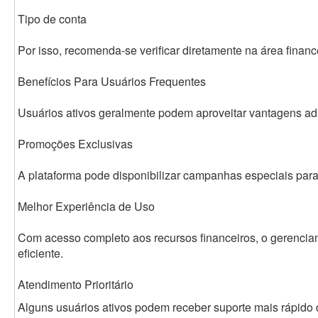
Tipo de conta
Por isso, recomenda-se verificar diretamente na área financ
Benefícios Para Usuários Frequentes
Usuários ativos geralmente podem aproveitar vantagens adi
Promoções Exclusivas
A plataforma pode disponibilizar campanhas especiais par
Melhor Experiência de Uso
Com acesso completo aos recursos financeiros, o gerencia
eficiente.
Atendimento Prioritário
Alguns usuários ativos podem receber suporte mais rápido 