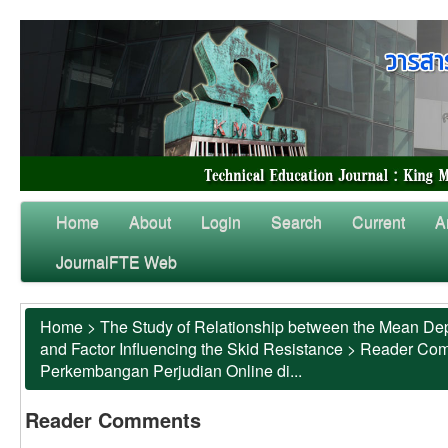
Home
About
Login
Search
Current
A
JournalFTE Web
Home
>
The Study of Relationship between the Mean Dep
and Factor Influencing the Skid Resistance
>
Reader Co
Perkembangan Perjudian Online di...
Reader Comments