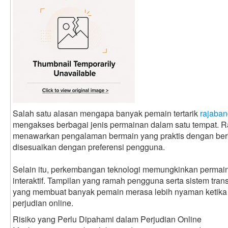
Salah satu alasan mengapa banyak pemain tertarik
rajaban
mengakses berbagai jenis permainan dalam satu tempat. R
menawarkan pengalaman bermain yang praktis dengan berb
disesuaikan dengan preferensi pengguna.
Selain itu, perkembangan teknologi memungkinkan permain
interaktif. Tampilan yang ramah pengguna serta sistem trans
yang membuat banyak pemain merasa lebih nyaman ketika be
perjudian online.
Risiko yang Perlu Dipahami dalam Perjudian Online