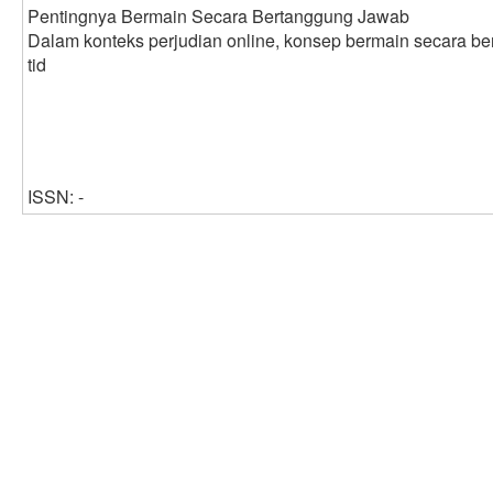
Pentingnya Bermain Secara Bertanggung Jawab
Dalam konteks perjudian online, konsep bermain secara b
tid
ISSN: -