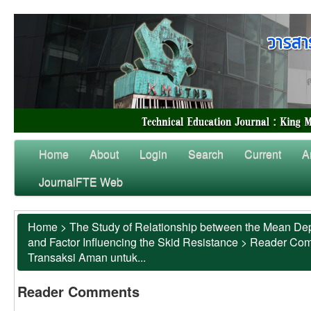
Home
About
Login
Search
Current
A
JournalFTE Web
Home
>
The Study of Relationship between the Mean Dep
and Factor Influencing the Skid Resistance
>
Reader Co
Transaksi Aman untuk...
Reader Comments