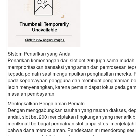
Sistem Penarikan yang Andal
Penarikan kemenangan dari slot bet 200 juga sama mudah 
memprioritaskan transaksi yang aman dan pemrosesan tep
kepada pemain saat mengumpulkan penghasilan mereka. P
pada kepercayaan pengguna dan membuat pengalaman be
lebih menyenangkan, karena pemain dapat fokus pada game
masalah pembayaran.
Meningkatkan Pengalaman Pemain
Dengan menggabungkan taruhan yang mudah diakses, depo
andal, slot bet 200 menciptakan lingkungan yang menarik 
menikmati berbagai permainan slot tanpa stres, menjelajahi
bahwa dana mereka aman. Pendekatan ini mendorong sesi 