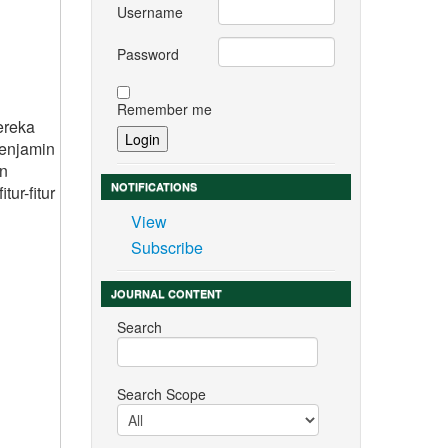
Username
Password
Remember me
ereka
menjamin
an
NOTIFICATIONS
ur-fitur
View
Subscribe
JOURNAL CONTENT
Search
Search Scope