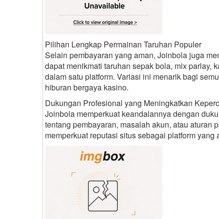
Pilihan Lengkap Permainan Taruhan Populer
Selain pembayaran yang aman, Joinbola juga men
dapat menikmati taruhan sepak bola, mix parlay, k
dalam satu platform. Variasi ini menarik bagi se
hiburan bergaya kasino.
Dukungan Profesional yang Meningkatkan Keper
Joinbola memperkuat keandalannya dengan dukung
tentang pembayaran, masalah akun, atau aturan p
memperkuat reputasi situs sebagai platform yang