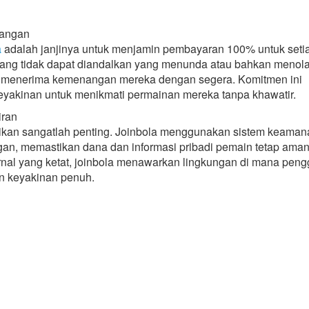
angan
a
adalah janjinya untuk menjamin pembayaran 100% untuk seti
yang tidak dapat diandalkan yang menunda atau bahkan menol
 menerima kemenangan mereka dengan segera. Komitmen ini
akinan untuk menikmati permainan mereka tanpa khawatir.
iran
rikan sangatlah penting. Joinbola menggunakan sistem keaman
an, memastikan dana dan informasi pribadi pemain tetap aman
ernal yang ketat, joinbola menawarkan lingkungan di mana pen
n keyakinan penuh.