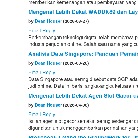
memberikan kemenangan atau pembayaran yang lebih
Mengenal Lebih Dekat WADUK89 dan La
by
Dean Houser
(2026-03-27)
Email Reply
Perkembangan teknologi digital telah membawa 
industri perjudian online. Salah satu nama yang 
Analisis Data Singapore: Panduan Pemai
by
Dean Houser
(2026-03-28)
Email Reply
Data Singapore atau sering disebut data SGP adal
judi online. Data ini berisi angka-angka keluaran 
Mengenal Lebih Dekat Agen Slot Gacor da
by
Dean Houser
(2026-04-08)
Email Reply
Istilah agen slot gacor semakin sering terdengar 
digunakan untuk menggambarkan permainan yang
Preschool: Laying the Groundwork for Li