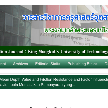
rent
Archives
Editorial Staffs
Publishing Ethics
D
Mean Depth Value and Friction Resistance and Factor Influenci
 Joinbola Memastikan Pembayaran yang...