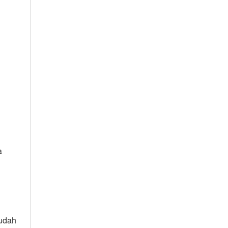
a
mudah