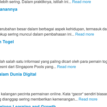
 sering. Dalam praktiknya, istilah ini...
Read more
yanannya
perubahan besar dalam berbagai aspek kehidupan, termasuk d
cukup sering muncul dalam pembahasan ini...
Read more
n Togel
ah salah satu informasi yang paling dicari oleh para pemain to
resmi dari Singapore Pools yang...
Read more
lam Dunia Digital
di kalangan pecinta permainan online. Kata “gacor” sendiri bias
 dianggap sering memberikan kemenangan...
Read more
felong Learning and Growth