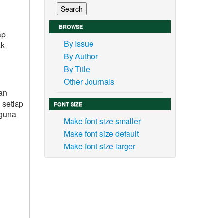
BROWSE
ap
By Issue
ak
By Author
By Title
Other Journals
an
 setiap
FONT SIZE
gguna
Make font size smaller
Make font size default
Make font size larger