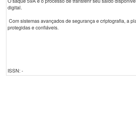
O saque 59A é o processo de transferir seu saldo disponível
digital.
Com sistemas avançados de segurança e criptografia, a pla
protegidas e confiáveis.
ISSN: -