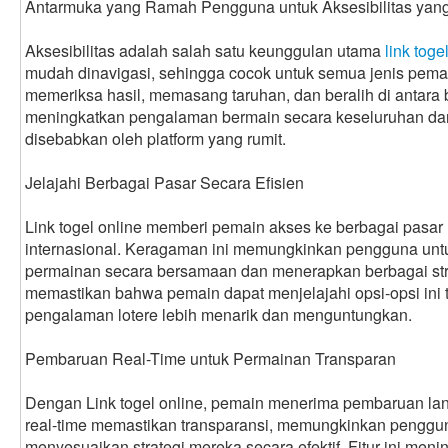
Antarmuka yang Ramah Pengguna untuk Aksesibilitas yang
Aksesibilitas adalah salah satu keunggulan utama
link toge
mudah dinavigasi, sehingga cocok untuk semua jenis pem
memeriksa hasil, memasang taruhan, dan beralih di antara 
meningkatkan pengalaman bermain secara keseluruhan dan
disebabkan oleh platform yang rumit.
Jelajahi Berbagai Pasar Secara Efisien
Link togel online memberi pemain akses ke berbagai pasar l
internasional. Keragaman ini memungkinkan pengguna untu
permainan secara bersamaan dan menerapkan berbagai strat
memastikan bahwa pemain dapat menjelajahi opsi-opsi ini 
pengalaman lotere lebih menarik dan menguntungkan.
Pembaruan Real-Time untuk Permainan Transparan
Dengan Link togel online, pemain menerima pembaruan langs
real-time memastikan transparansi, memungkinkan penggun
menyesuaikan strategi mereka secara efektif. Fitur ini men