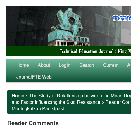
Home
About
Login
Search
Current
A
JournalFTE Web
Home
>
The Study of Relationship between the Mean Dep
and Factor Influencing the Skid Resistance
>
Reader Co
Meningkatkan Partisipasi...
Reader Comments