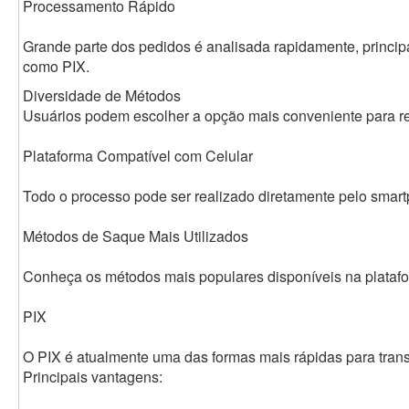
Processamento Rápido
Grande parte dos pedidos é analisada rapidamente, princi
como PIX.
Diversidade de Métodos
Usuários podem escolher a opção mais conveniente para re
Plataforma Compatível com Celular
Todo o processo pode ser realizado diretamente pelo smar
Métodos de Saque Mais Utilizados
Conheça os métodos mais populares disponíveis na plataf
PIX
O PIX é atualmente uma das formas mais rápidas para transf
Principais vantagens: