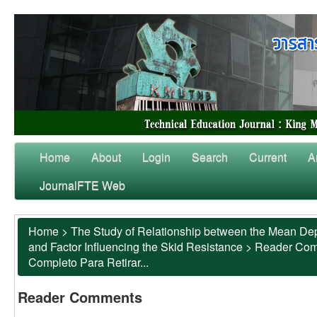
Home
About
Login
Search
Current
A
JournalFTE Web
Home
>
The Study of Relationship between the Mean Dep
and Factor Influencing the Skid Resistance
>
Reader Co
Completo Para Retirar...
Reader Comments