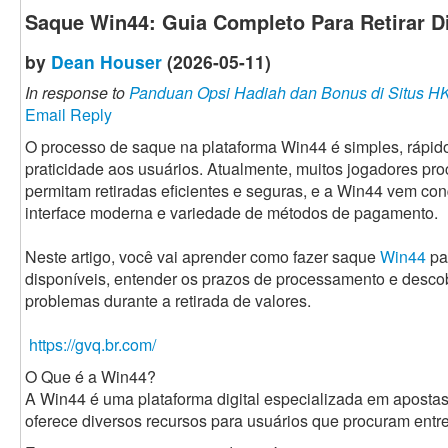
Saque Win44: Guia Completo Para Retirar 
by
Dean Houser
(2026-05-11)
In response to
Panduan Opsi Hadiah dan Bonus di Situs HK
Email Reply
O processo de saque na plataforma Win44 é simples, rápido
praticidade aos usuários. Atualmente, muitos jogadores pr
permitam retiradas eficientes e seguras, e a Win44 vem co
interface moderna e variedade de métodos de pagamento.
Neste artigo, você vai aprender como fazer saque
Win44
pa
disponíveis, entender os prazos de processamento e descobr
problemas durante a retirada de valores.
https://gvq.br.com/
O Que é a Win44?
A Win44 é uma plataforma digital especializada em apostas 
oferece diversos recursos para usuários que procuram entre