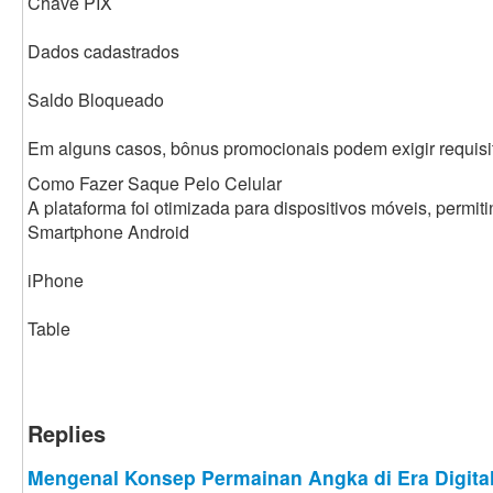
Chave PIX
Dados cadastrados
Saldo Bloqueado
Em alguns casos, bônus promocionais podem exigir requisit
Como Fazer Saque Pelo Celular
A plataforma foi otimizada para dispositivos móveis, permiti
Smartphone Android
iPhone
Table
Replies
Mengenal Konsep Permainan Angka di Era Digita