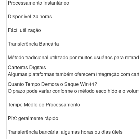
Processamento instantâneo
Disponível 24 horas
Fácil utilização
Transferência Bancária
Método tradicional utilizado por muitos usuários para retira
Carteiras Digitais
Algumas plataformas também oferecem integração com carte
Quanto Tempo Demora o Saque Win44?
O prazo pode variar conforme o método escolhido e o volum
Tempo Médio de Processamento
PIX: geralmente rápido
Transferência bancária: algumas horas ou dias úteis