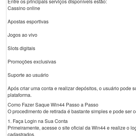
Entre os principais serviços disponíveis estão:
Cassino online
Apostas esportivas
Jogos ao vivo
Slots digitais
Promoções exclusivas
Suporte ao usuário
Após criar uma conta e realizar depósitos, o usuário pode s
plataforma.
Como Fazer Saque Win44 Passo a Passo
O procedimento de retirada é bastante simples e pode ser 
1. Faça Login na Sua Conta
Primeiramente, acesse o site oficial da Win44 e realize o lo
cadastrados.