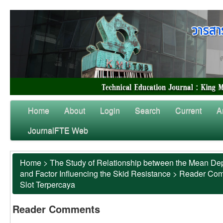
Home
About
Login
Search
Current
A
JournalFTE Web
Home
>
The Study of Relationship between the Mean Dep
and Factor Influencing the Skid Resistance
>
Reader Co
Slot Terpercaya
Reader Comments