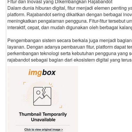
Fitur dan Inovasi yang Dikembangkan Rajabandot
Dalam dunia hiburan digital, fitur menjadi elemen penting
platform. Rajabandot sering dikaitkan dengan berbagai inov
meningkatkan pengalaman pengguna. Fitur-fitur tersebut u
interaktif, cepat, dan mudah digunakan oleh berbagai kalan
Pengembangan sistem secara berkala juga menjadi bagian 
layanan. Dengan adanya pembaruan fitur, platform dapat t
perkembangan teknologi serta kebutuhan pengguna yang se
rajabandot sebagai bagian dari ekosistem digital yang ter