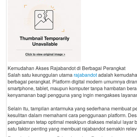
Kemudahan Akses Rajabandot di Berbagai Perangkat
Salah satu keunggulan utama
rajabandot
adalah kemudahan
berbagai perangkat. Platform digital modern umumnya dir
smartphone, tablet, maupun komputer tanpa hambatan berarti
kenyamanan bagi pengguna yang ingin mengakses layanan 
Selain itu, tampilan antarmuka yang sederhana membuat p
kesulitan dalam memahami cara penggunaan platform. Des
pengalaman tetap optimal meskipun diakses melalui layar be
satu faktor penting yang membuat rajabandot semakin relevan