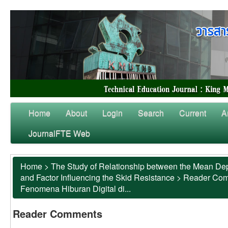
Home
About
Login
Search
Current
A
JournalFTE Web
Home
>
The Study of Relationship between the Mean Dep
and Factor Influencing the Skid Resistance
>
Reader Co
Fenomena Hiburan Digital di...
Reader Comments