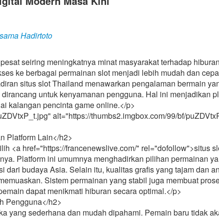
Digital Modern Masa Kini
sama Hadirtoto
esat seiring meningkatnya minat masyarakat terhadap hiburan 
kses ke berbagai permainan slot menjadi lebih mudah dan cepat
diran situs slot Thailand menawarkan pengalaman bermain ya
g dirancang untuk kenyamanan pengguna. Hal ini menjadikan pl
gai kalangan pencinta game online.</p>
uZDVtxP_t.jpg" alt="https://thumbs2.imgbox.com/99/bf/puZDVtxP
n Platform Lain</h2>
 <a href="https://francenewslive.com/" rel="dofollow">situs sl
nya. Platform ini umumnya menghadirkan pilihan permainan y
i dari budaya Asia. Selain itu, kualitas grafis yang tajam dan a
memuaskan. Sistem permainan yang stabil juga membuat pros
pemain dapat menikmati hiburan secara optimal.</p>
h Pengguna</h2>
uka yang sederhana dan mudah dipahami. Pemain baru tidak a