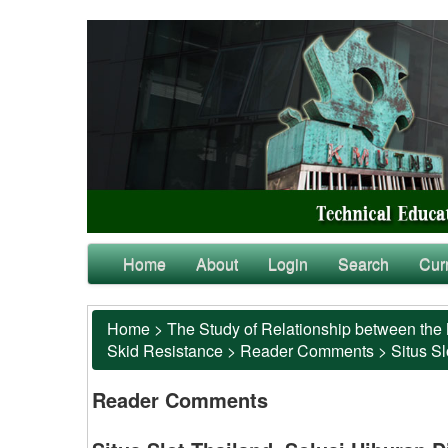
Home
About
Login
Search
Cur
Home
>
The Study of Relationship between the 
Skid Resistance
>
Reader Comments
>
Situs Sl
Reader Comments