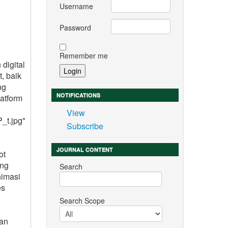
Username
Password
Remember me
digital
, baik
ng
NOTIFICATIONS
atform
View
_t.jpg"
Subscribe
JOURNAL CONTENT
ot
ang
Search
nimasi
es
Search Scope
kan