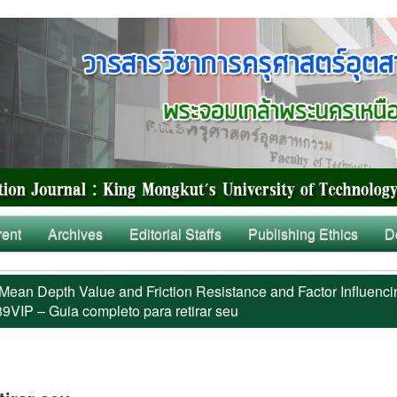
rent
Archives
Editorial Staffs
Publishing Ethics
D
Mean Depth Value and Friction Resistance and Factor Influenci
9VIP – Guia completo para retirar seu