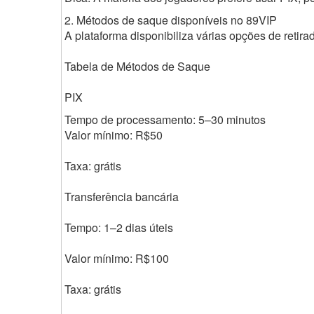
2. Métodos de saque disponíveis no 89VIP
A plataforma disponibiliza várias opções de retira
Tabela de Métodos de Saque
PIX
Tempo de processamento: 5–30 minutos
Valor mínimo: R$50
Taxa: grátis
Transferência bancária
Tempo: 1–2 dias úteis
Valor mínimo: R$100
Taxa: grátis