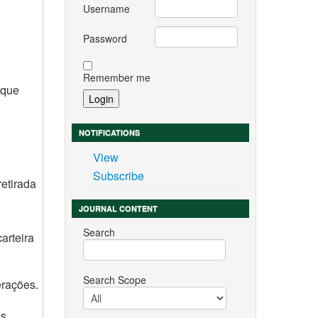
Username
Password
Remember me
aque
NOTIFICATIONS
View
Subscribe
retirada
JOURNAL CONTENT
Search
arteira
Search Scope
erações.
s.