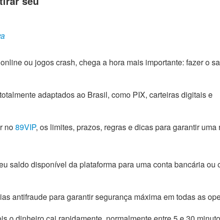
irar seu
ya
online ou jogos crash, chega a hora mais importante: fazer o s
otalmente adaptados ao Brasil, como PIX, carteiras digitais e
ar no
89VIP
, os limites, prazos, regras e dicas para garantir uma 
seu saldo disponível da plataforma para uma conta bancária ou c
ogias antifraude para garantir segurança máxima em todas as op
ois o dinheiro cai rapidamente, normalmente entre 5 e 30 minuto