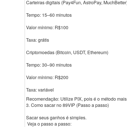
Carteiras digitais (Pay4Fun, AstroPay, MuchBetter
Tempo: 15–60 minutos
Valor mínimo: R$100
Taxa: grátis
Criptomoedas (Bitcoin, USDT, Ethereum)
Tempo: 30–90 minutos
Valor mínimo: R$200
Taxa: variável
Recomendação: Utilize PIX, pois é o método mais 
3. Como sacar no 89VIP (Passo a passo)
Sacar seus ganhos é simples.
Veja o passo a passo: