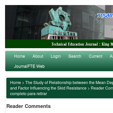
Home
About
Login
Search
Current
A
JournalFTE Web
Home
>
The Study of Relationship between the Mean Dep
and Factor Influencing the Skid Resistance
>
Reader Co
completo para retirar
Reader Comments