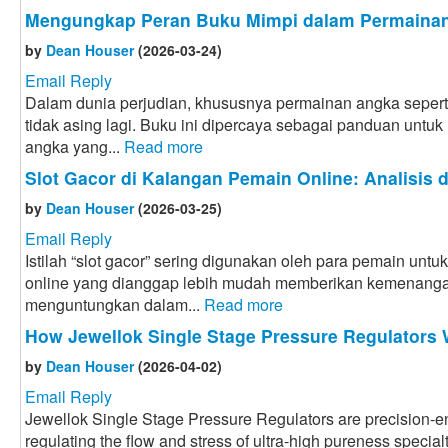
Mengungkap Peran Buku Mimpi dalam Permaina
by
Dean Houser
(2026-03-24)
Email Reply
Dalam dunia perjudian, khususnya permainan angka seperti 
tidak asing lagi. Buku ini dipercaya sebagai panduan untu
angka yang...
Read more
Slot Gacor di Kalangan Pemain Online: Analisis d
by
Dean Houser
(2026-03-25)
Email Reply
Istilah “slot gacor” sering digunakan oleh para pemain un
online yang dianggap lebih mudah memberikan kemenangan
menguntungkan dalam...
Read more
How Jewellok Single Stage Pressure Regulators
by
Dean Houser
(2026-04-02)
Email Reply
Jewellok Single Stage Pressure Regulators are precision-
regulating the flow and stress of ultra-high pureness special