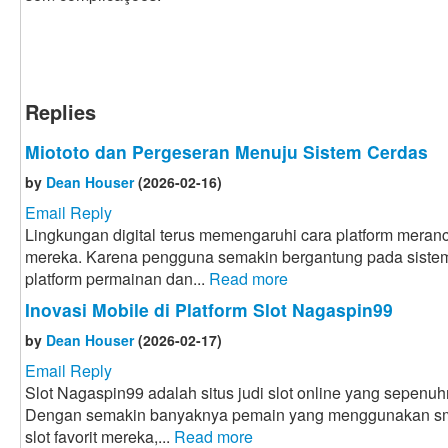
Replies
Miototo dan Pergeseran Menuju Sistem Cerdas
by
Dean Houser
(2026-02-16)
Email Reply
Lingkungan digital terus memengaruhi cara platform mera
mereka. Karena pengguna semakin bergantung pada sistem o
platform permainan dan...
Read more
Inovasi Mobile di Platform Slot Nagaspin99
by
Dean Houser
(2026-02-17)
Email Reply
Slot Nagaspin99 adalah situs judi slot online yang sepenu
Dengan semakin banyaknya pemain yang menggunakan s
slot favorit mereka,...
Read more