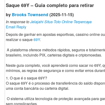
Saque 69Y – Guia completo para retirar
by
Brooks Townsend
(2025-11-15)
In response to
Jelajahi Situs Toto Online Terpercaya
Email Reply
Depois de ganhar em apostas esportivas, cassino online ou
realizar o saque
69Y
.
A plataforma oferece métodos rápidos, seguros e totalmen
brasileiro, incluindo PIX, carteiras digitais e criptomoedas.
Neste guia completo, você aprenderá como sacar no 69Y, qu
mínimos, as regras de segurança e como evitar erros duran
1. O que é o saque 69Y?
O saque 69Y é o processo de transferência do saldo dispon
uma conta bancária ou carteira digital.
O sistema utiliza tecnologia de proteção avançada para gar
sem complicações.