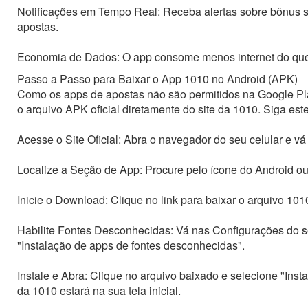
Notificações em Tempo Real: Receba alertas sobre bônus s
apostas.
Economia de Dados: O app consome menos internet do que 
Passo a Passo para Baixar o App 1010 no Android (APK)
Como os apps de apostas não são permitidos na Google Play
o arquivo APK oficial diretamente do site da 1010. Siga est
Acesse o Site Oficial: Abra o navegador do seu celular e vá p
Localize a Seção de App: Procure pelo ícone do Android ou 
Inicie o Download: Clique no link para baixar o arquivo 10
Habilite Fontes Desconhecidas: Vá nas Configurações do se
"Instalação de apps de fontes desconhecidas".
Instale e Abra: Clique no arquivo baixado e selecione "Ins
da 1010 estará na sua tela inicial.