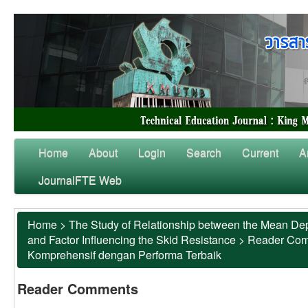
Home
About
Login
Search
Current
A
JournalFTE Web
Home
>
The Study of Relationship between the Mean Dep
and Factor Influencing the Skid Resistance
>
Reader Co
Komprehensif dengan Performa Terbaik
Reader Comments