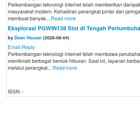
Perkembangan teknologi internet telah memberikan dampak 
masyarakat modern. Kehadiran perangkat pintar dan jaring
membuat banyak...
Read more
Eksplorasi PGWIN138 Slot di Tengah Pertumbuhan
by
Dean Houser
(2026-08-04)
Email Reply
Perkembangan teknologi internet telah membawa perubaha
menikmati berbagai bentuk hiburan. Saat ini, layanan berb
melalui perangkat...
Read more
ISSN: -