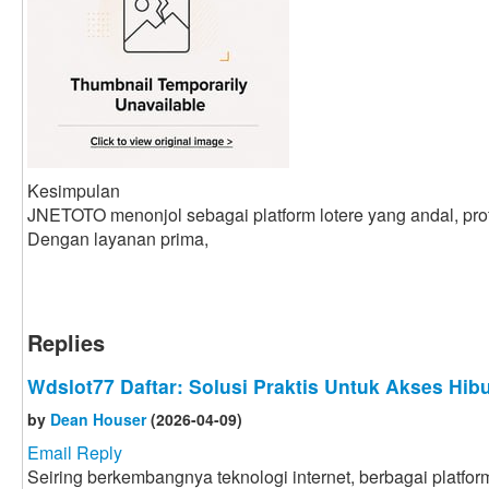
Kesimpulan
JNETOTO menonjol sebagai platform lotere yang andal, pr
Dengan layanan prima,
Replies
Wdslot77 Daftar: Solusi Praktis Untuk Akses Hibu
by
Dean Houser
(2026-04-09)
Email Reply
Seiring berkembangnya teknologi internet, berbagai platfo