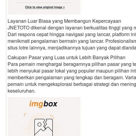
Layanan Luar Biasa yang Membangun Kepercayaan
JNETOTO dikenal dengan layanan berkualitas tinggi yan
Dari respons cepat hingga navigasi yang lancar, platform 
menikmati pengalaman bermain yang lancar. Profesionali
situs lotre lainnya, menjadikannya tujuan yang dapat dianda
Cakupan Pasar yang Luas untuk Lebih Banyak Pilihan
Para pemain menghargai beragamnya pilihan pasar yang t
lebih menyukai pasar lokal yang populer maupun pilihan int
memberikan pengalaman yang lengkap dan beragam. Varia
pemain untuk mengeksplorasi berbagai strategi dan mening
keseluruhan.