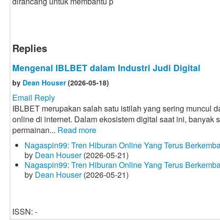
dirancang untuk membantu p
Replies
Mengenal IBLBET dalam Industri Judi Digital
by
Dean Houser
(2026-05-18)
Email Reply
IBLBET merupakan salah satu istilah yang sering muncul 
online di internet. Dalam ekosistem digital saat ini, banya
permainan...
Read more
Nagaspin99: Tren Hiburan Online Yang Terus Berkemb
by
Dean Houser
(2026-05-21)
Nagaspin99: Tren Hiburan Online Yang Terus Berkemb
by
Dean Houser
(2026-05-21)
ISSN: -