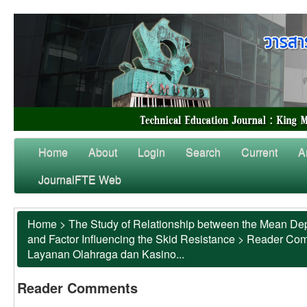
Home
About
Login
Search
Current
A
JournalFTE Web
Home
>
The Study of Relationship between the Mean Dep
and Factor Influencing the Skid Resistance
>
Reader Co
Layanan Olahraga dan Kasino...
Reader Comments