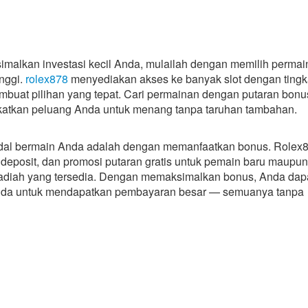
malkan investasi kecil Anda, mulailah dengan memilih perma
nggi.
rolex878
menyediakan akses ke banyak slot dengan ting
uat pilihan yang tepat. Cari permainan dengan putaran bonu
ningkatkan peluang Anda untuk menang tanpa taruhan tambahan.
odal bermain Anda adalah dengan memanfaatkan bonus. Rolex
posit, dan promosi putaran gratis untuk pemain baru maupun 
 hadiah yang tersedia. Dengan memaksimalkan bonus, Anda dap
Anda untuk mendapatkan pembayaran besar — semuanya tanpa