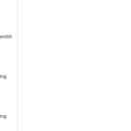
emilih
ing
ing