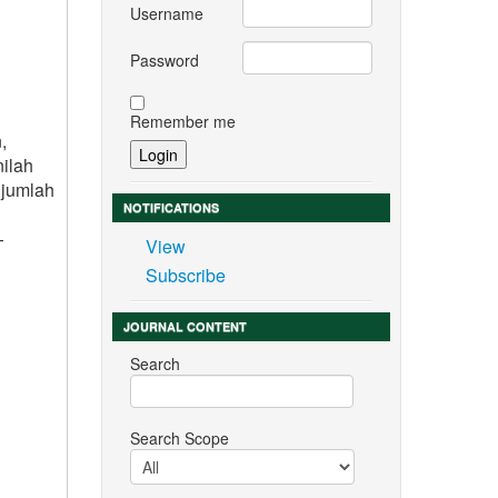
Username
Password
Remember me
,
ilah
 jumlah
NOTIFICATIONS
—
View
Subscribe
JOURNAL CONTENT
Search
Search Scope