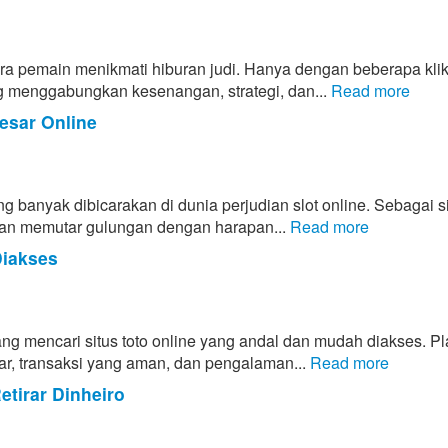
ra pemain menikmati hiburan judi. Hanya dengan beberapa klik
 menggabungkan kesenangan, strategi, dan...
Read more
esar Online
ng banyak dibicarakan di dunia perjudian slot online. Sebagai s
eruan memutar gulungan dengan harapan...
Read more
Diakses
ng mencari situs toto online yang andal dan mudah diakses. Pl
ar, transaksi yang aman, dan pengalaman...
Read more
tirar Dinheiro