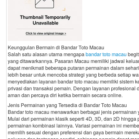
Keunggulan Bermain di Bandar Toto Macau
Salah satu alasan utama mengapa
bandar toto macau
begit
yang ditawarkannya. Pasaran Macau memiliki jadwal kelua
dapat menikmati beberapa putaran permainan dalam sehari.
lebih besar untuk mencoba strategi yang berbeda setiap wak
menyediakan layanan bandar toto macau memiliki sistem
privasi dan transaksi pemain. Dengan layanan profesional 
aman dan percaya diri ketika bermain secara online.
Jenis Permainan yang Tersedia di Bandar Toto Macau
Bandar toto macau menawarkan berbagai jenis permainan 
Mulai dari permainan klasik seperti 4D, 3D, dan 2D hingga 
permainan kombinasi lainnya. Variasi permainan ini memberi
memilih sesuai dengan preferensi dan gaya bermain mereka