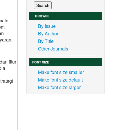
BROWSE
main
By Issue
tem
an
By Author
yaran,
By Title
Other Journals
an fitur
FONT SIZE
dia
Make font size smaller
Make font size default
rategi
Make font size larger