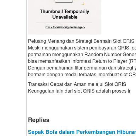
Peluang Menang dan Strategi Bermain Slot QRIS
Meski menggunakan sistem pembayaran QRIS, pel
permainan menggunakan Random Number Generato
bisa memanfaatkan informasi Return to Player (R
Dengan pemahaman fitur permainan dan strategi
bermain dengan modal terbatas, membuat slot Q
Transaksi Cepat dan Aman melalui Slot QRIS
Keunggulan lain dari slot QRIS adalah proses tr
Replies
Sepak Bola dalam Perkembangan Hiburan 