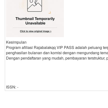
Kesimpulan
Program afiliasi Rajabalakqq VIP PASS adalah peluang te
penghasilan bulanan dan komisi dengan mengundang te
Dengan pendaftaran yang mudah, pembayaran terstruktur, 
ISSN: -