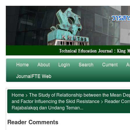
Home
About
Login
Search
Current
A
JournalFTE Web
Home
>
The Study of Relationship between the Mean Dep
and Factor Influencing the Skid Resistance
>
Reader Co
Rajabalakqq dan Undang Teman...
Reader Comments