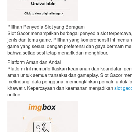
Pilihan Penyedia Slot yang Beragam
Slot Gacor menampilkan berbagai penyedia slot terpercay
jenis dan tema game. Pilihan yang komprehensif ini me
game yang sesuai dengan preferensi dan gaya bermain me
bahwa setiap sesi tetap menarik dan menghibur.
Platform Aman dan Andal
Platform ini memprioritaskan keamanan dan keandalan pe
aman untuk semua transaksi dan gameplay. Slot Gacor mem
melindungi data pengguna, memungkinkan pemain untuk fo
khawatir. Kepercayaan dan keamanan menjadikan
slot gac
online.