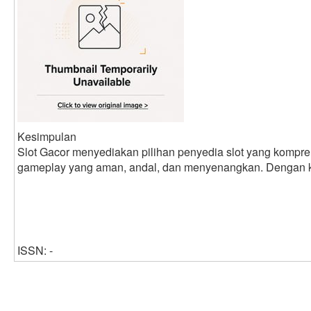
Kesimpulan
Slot Gacor menyediakan pilihan penyedia slot yang komp
gameplay yang aman, andal, dan menyenangkan. Dengan k
ISSN: -