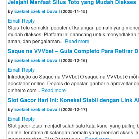
Jelajahi Manfaat Situs Toto yang Mudah Diakses
by
Ezekiel Ezekiel Duvall
(2025-11-15)
Email Reply
Situs Toto semakin populer di kalangan pemain yang mencar
mudah diakses. Platform ini dirancang untuk menyediakan a
aman, dan pengalaman...
Read more
Saque na VVVbet – Guia Completo Para Retirar D
by
Ezekiel Ezekiel Duvall
(2025-12-16)
Email Reply
Introdução ao Saque na VVVbet O saque na VVVbet é mối 
apostador online. Depois de apostar, ganhar e aproveitar bô
dinheiro com...
Read more
Slot Gacor Hari Ini: Koneksi Stabil dengan Link Al
by
Ezekiel Ezekiel Duvall
(2025-12-17)
Email Reply
Slot gacor tetap menjadi salah satu kata kunci yang paling
online, terutama di kalangan pemain yang mencari akses l