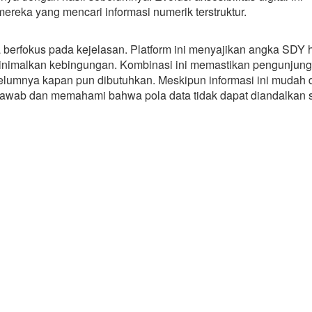
reka yang mencari informasi numerik terstruktur.
berfokus pada kejelasan. Platform ini menyajikan angka SDY ha
inimalkan kebingungan. Kombinasi ini memastikan pengunjung
belumnya kapan pun dibutuhkan. Meskipun informasi ini mudah 
jawab dan memahami bahwa pola data tidak dapat diandalkan 