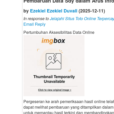
Pembaruan Data Sdy dalam Arus Inf
by
Ezekiel Ezekiel Duvall
(2025-12-11)
In response to
Jelajahi Situs Toto Online Terperca
Email Reply
Pertumbuhan Aksesibilitas Data Online
Pergeseran ke arah pemeriksaan hasil online te
dapat melihat pembaruan yang ditampilkan dalam
untuk memantau hasil terkini dan membandingkanny