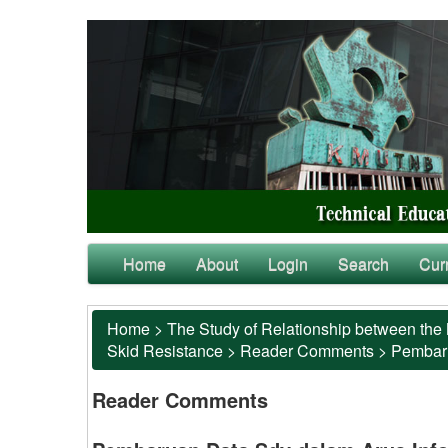
Home
About
Login
Search
Cur
Home
>
The Study of Relationship between the 
Skid Resistance
>
Reader Comments
>
Pembaru
Reader Comments