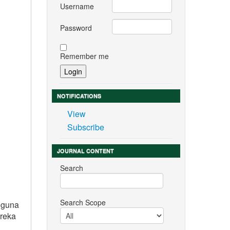
Username
Password
Remember me
NOTIFICATIONS
View
Subscribe
JOURNAL CONTENT
Search
Search Scope
gguna
ereka