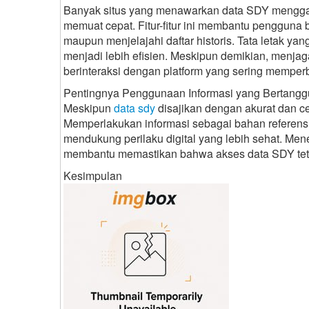
Banyak situs yang menawarkan data SDY mengga
memuat cepat. Fitur-fitur ini membantu pengguna b
maupun menjelajahi daftar historis. Tata letak 
menjadi lebih efisien. Meskipun demikian, menj
berinteraksi dengan platform yang sering memperb
Pentingnya Penggunaan Informasi yang Bertang
Meskipun
data sdy
disajikan dengan akurat dan 
Memperlakukan informasi sebagai bahan referens
mendukung perilaku digital yang lebih sehat. M
membantu memastikan bahwa akses data SDY tetap
Kesimpulan