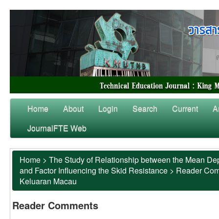
Home
About
Login
Search
Current
A
JournalFTE Web
Home
>
The Study of Relationship between the Mean Dep
and Factor Influencing the Skid Resistance
>
Reader Co
Keluaran Macau
Reader Comments