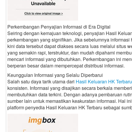
Perkembangan Penyajian Informasi di Era Digital
Seiring dengan kemajuan teknologi, penyajian Hasil Kelu
perkembangan yang signifikan. Jika sebelumnya informasi h
kini data tersebut dapat diakses secara luas melalui situs w
yang semakin rapi, terstruktur, dan mudah dipahami membu
mencari informasi yang dibutuhkan. Perkembangan ini me
berperan besar dalam mempercepat distribusi informasi.
Keunggulan Informasi yang Selalu Diperbarui
Salah satu daya tarik utama dari
Hasil Keluaran HK Terbaru
konsisten. Informasi yang disajikan secara berkala member
membutuhkan data terkini. Dengan adanya pembaruan rutin
sumber lain untuk memastikan keakuratan informasi. Hal i
platform penyedia Hasil Keluaran HK Terbaru sebagai sumb