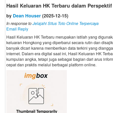
Hasil Keluaran HK Terbaru dalam Perspektif 
by
Dean Houser
(2025-12-15)
In response to
Jelajahi Situs Toto Online Terpercaya
Email Reply
Hasil Keluaran HK Terbaru merupakan istilah yang digunak
keluaran Hongkong yang diperbarui secara rutin dan disajik
banyak dicari karena memberikan data terkini yang diangg
internet. Dalam era digital saat ini, Hasil Keluaran HK Ter
kumpulan angka, tetapi juga sebagai bagian dari arus infor
cepat dan praktis melalui berbagai platform online.