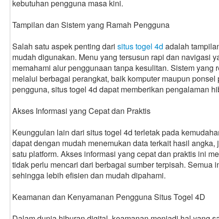
kebutuhan pengguna masa kini.
Tampilan dan Sistem yang Ramah Pengguna
Salah satu aspek penting dari
situs togel 4d
adalah tampila
mudah digunakan. Menu yang tersusun rapi dan navigasi 
memahami alur penggunaan tanpa kesulitan. Sistem yang 
melalui berbagai perangkat, baik komputer maupun ponsel 
pengguna, situs togel 4d dapat memberikan pengalaman hi
Akses Informasi yang Cepat dan Praktis
Keunggulan lain dari situs togel 4d terletak pada kemuda
dapat dengan mudah menemukan data terkait hasil angka, 
satu platform. Akses informasi yang cepat dan praktis ini 
tidak perlu mencari dari berbagai sumber terpisah. Semua i
sehingga lebih efisien dan mudah dipahami.
Keamanan dan Kenyamanan Pengguna Situs Togel 4D
Dalam dunia hiburan digital, keamanan menjadi hal yang san