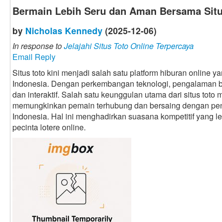
Bermain Lebih Seru dan Aman Bersama Situ
by
Nicholas Kennedy
(2025-12-06)
In response to
Jelajahi Situs Toto Online Terpercaya
Email Reply
Situs toto kini menjadi salah satu platform hiburan online y
Indonesia. Dengan perkembangan teknologi, pengalaman 
dan interaktif. Salah satu keunggulan utama dari situs to
memungkinkan pemain terhubung dan bersaing dengan peng
Indonesia. Hal ini menghadirkan suasana kompetitif yang l
pecinta lotere online.