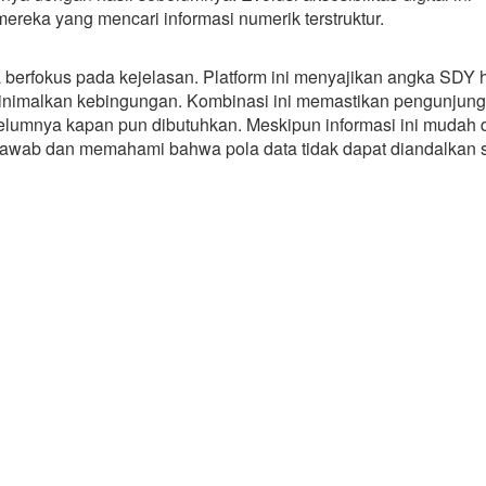
reka yang mencari informasi numerik terstruktur.
berfokus pada kejelasan. Platform ini menyajikan angka SDY ha
inimalkan kebingungan. Kombinasi ini memastikan pengunjung
belumnya kapan pun dibutuhkan. Meskipun informasi ini mudah 
jawab dan memahami bahwa pola data tidak dapat diandalkan 