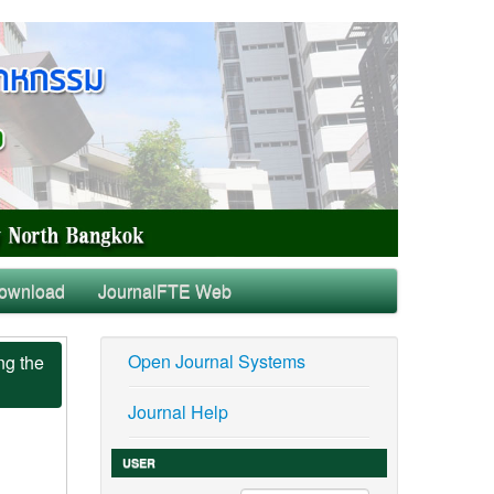
ownload
JournalFTE Web
Open Journal Systems
ng the
Journal Help
USER