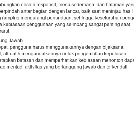
bungkan desain responsif, menu sederhana, dan halaman yan
erpindah antar bagian dengan lancar, baik saat meninjau hasil t
yang ramping mengurangi penundaan, sehingga keseluruhan pen
aga kebiasaan penggunaan yang seimbang sangat penting saat
arui.
gung Jawab
cepat, pengguna harus menggunakannya dengan bijaksana.
i, alih-alih mengandalkannya untuk pengambilan keputusan,
enetapkan batasan dan memperhatikan kebiasaan menonton dap
 menjadi aktivitas yang bertanggung jawab dan terkendali.