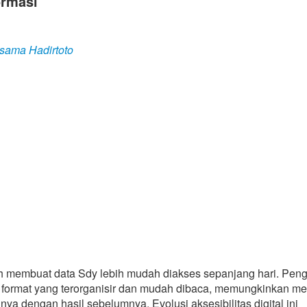
ormasi
sama Hadirtoto
lah membuat data Sdy lebih mudah diakses sepanjang hari. Pen
 format yang terorganisir dan mudah dibaca, memungkinkan m
a dengan hasil sebelumnya. Evolusi aksesibilitas digital ini