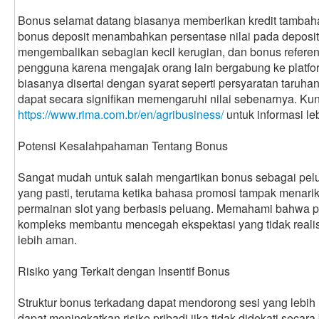
Bonus selamat datang biasanya memberikan kredit tambaha
bonus deposit menambahkan persentase nilai pada depos
mengembalikan sebagian kecil kerugian, dan bonus refer
pengguna karena mengajak orang lain bergabung ke platfo
biasanya disertai dengan syarat seperti persyaratan taruh
dapat secara signifikan memengaruhi nilai sebenarnya. Kunj
https://www.rima.com.br/en/agribusiness/
untuk informasi leb
Potensi Kesalahpahaman Tentang Bonus
Sangat mudah untuk salah mengartikan bonus sebagai pe
yang pasti, terutama ketika bahasa promosi tampak menari
permainan slot yang berbasis peluang. Memahami bahwa pe
kompleks membantu mencegah ekspektasi yang tidak realis
lebih aman.
Risiko yang Terkait dengan Insentif Bonus
Struktur bonus terkadang dapat mendorong sesi yang lebih 
dapat meningkatkan risiko pribadi jika tidak didekati seca