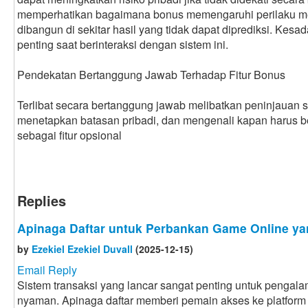
memperhatikan bagaimana bonus memengaruhi perilaku mer
dibangun di sekitar hasil yang tidak dapat diprediksi. Kesa
penting saat berinteraksi dengan sistem ini.
Pendekatan Bertanggung Jawab Terhadap Fitur Bonus
Terlibat secara bertanggung jawab melibatkan peninjauan
menetapkan batasan pribadi, dan mengenali kapan harus be
sebagai fitur opsional
Replies
Apinaga Daftar untuk Perbankan Game Online y
by
Ezekiel Ezekiel Duvall
(2025-12-15)
Email Reply
Sistem transaksi yang lancar sangat penting untuk pengal
nyaman. Apinaga daftar memberi pemain akses ke platfor