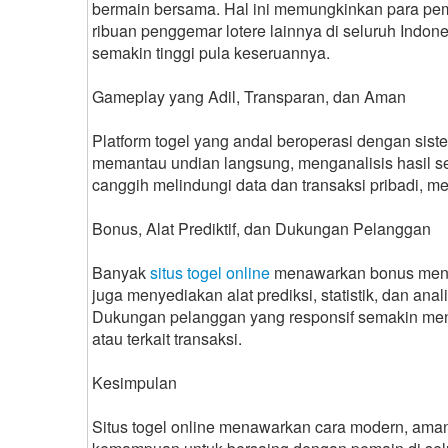
bermain bersama. Hal ini memungkinkan para pema
ribuan penggemar lotere lainnya di seluruh Indo
semakin tinggi pula keseruannya.
Gameplay yang Adil, Transparan, dan Aman
Platform togel yang andal beroperasi dengan sist
memantau undian langsung, menganalisis hasil se
canggih melindungi data dan transaksi pribadi, m
Bonus, Alat Prediktif, dan Dukungan Pelanggan
Banyak
situs togel online
menawarkan bonus menari
juga menyediakan alat prediksi, statistik, dan 
Dukungan pelanggan yang responsif semakin me
atau terkait transaksi.
Kesimpulan
Situs togel online menawarkan cara modern, aman