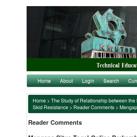
Home
About
Login
Search
Cur
Home
>
The Study of Relationship between the 
Skid Resistance
>
Reader Comments
>
Mengapa
Reader Comments