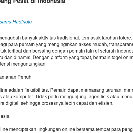
ang Pesat di Indonesia
sama Hadirtoto
engubah banyak aktivitas tradisional, termasuk taruhan lotere.
ma bagi para pemain yang menginginkan akses mudah, transparans
uk terlibat dan bersaing dengan pemain lain di seluruh Indones
 dan dinamis. Dengan platform yang tepat, bermain togel onlin
tensi menguntungkan.
yamanan Penuh
online adalah fleksibilitas. Pemain dapat memasang taruhan, me
s atau komputer. Tidak perlu mengunjungi agen fisik atau men
 digital, sehingga prosesnya lebih cepat dan efisien.
nesia
 online menciptakan lingkungan online bersama tempat para pen