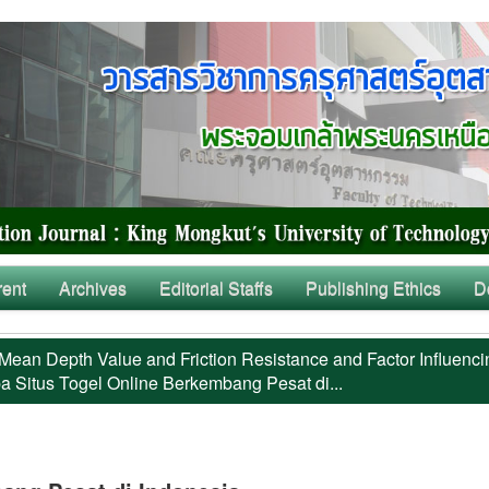
rent
Archives
Editorial Staffs
Publishing Ethics
D
Mean Depth Value and Friction Resistance and Factor Influenci
 Situs Togel Online Berkembang Pesat di...