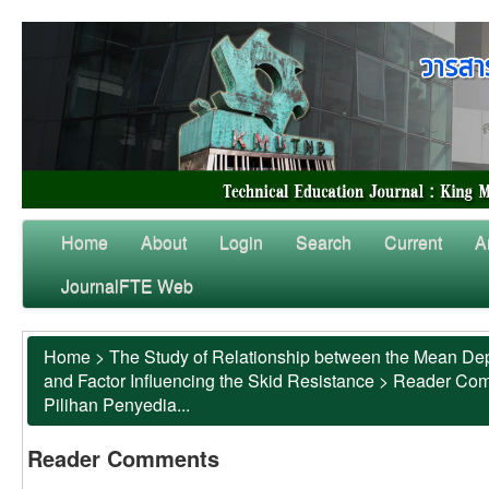
Home
About
Login
Search
Current
A
JournalFTE Web
Home
>
The Study of Relationship between the Mean Dep
and Factor Influencing the Skid Resistance
>
Reader Co
Pilihan Penyedia...
Reader Comments