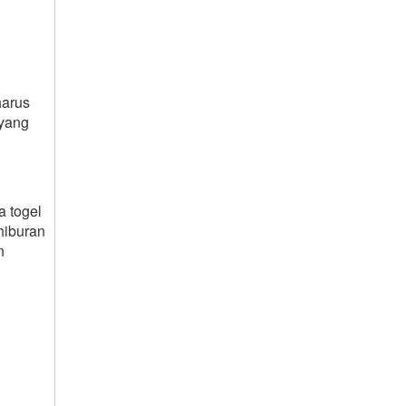
harus
 yang
 togel
hiburan
n