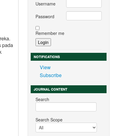
Username
Password
Remember me
reka.
s pada
k
NOTIFICATIONS
View
Subscribe
JOURNAL CONTENT
Search
Search Scope