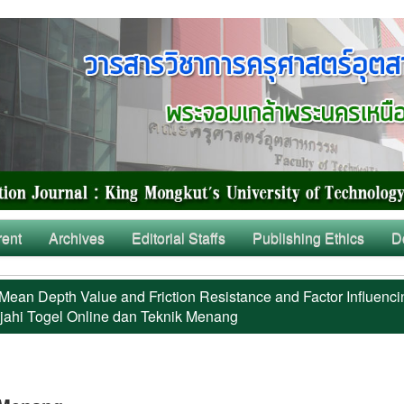
rent
Archives
Editorial Staffs
Publishing Ethics
D
Mean Depth Value and Friction Resistance and Factor Influenci
jahi Togel Online dan Teknik Menang