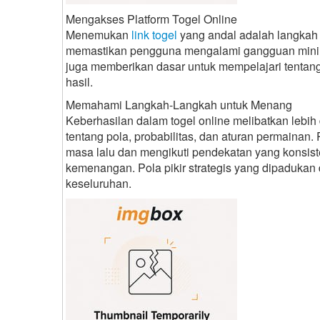
Mengakses Platform Togel Online
Menemukan
link togel
yang andal adalah langkah 
memastikan pengguna mengalami gangguan minimal
juga memberikan dasar untuk mempelajari tentang 
hasil.
Memahami Langkah-Langkah untuk Menang
Keberhasilan dalam togel online melibatkan leb
tentang pola, probabilitas, dan aturan permaina
masa lalu dan mengikuti pendekatan yang konsis
kemenangan. Pola pikir strategis yang dipaduka
keseluruhan.