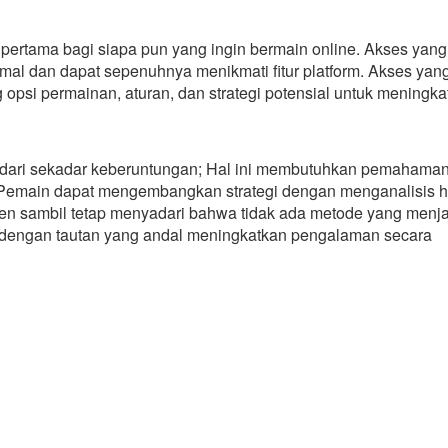
pertama bagi siapa pun yang ingin bermain online. Akses yang
 dan dapat sepenuhnya menikmati fitur platform. Akses yang
opsi permainan, aturan, dan strategi potensial untuk meningka
ih dari sekadar keberuntungan; Hal ini membutuhkan pemahama
n. Pemain dapat mengembangkan strategi dengan menganalisis h
ten sambil tetap menyadari bahwa tidak ada metode yang menj
n dengan tautan yang andal meningkatkan pengalaman secara