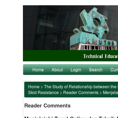
Home
About
Login
Search
Cur
Home
>
The Study of Relationship between the 
Skid Resistance
>
Reader Comments
>
Menjela
Reader Comments