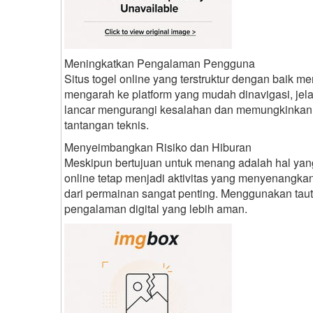
Meningkatkan Pengalaman Pengguna
Situs togel online yang terstruktur dengan baik m
mengarah ke platform yang mudah dinavigasi, jela
lancar mengurangi kesalahan dan memungkinkan 
tantangan teknis.
Menyeimbangkan Risiko dan Hiburan
Meskipun bertujuan untuk menang adalah hal yan
online tetap menjadi aktivitas yang menyenangka
dari permainan sangat penting. Menggunakan tau
pengalaman digital yang lebih aman.