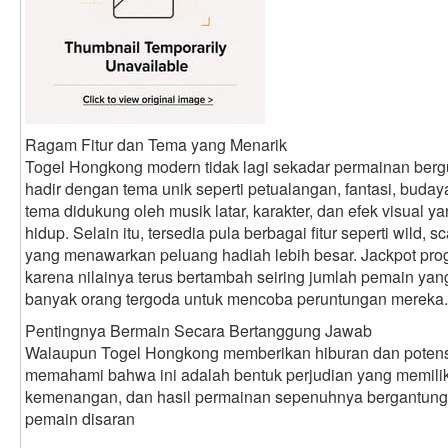
Ragam Fitur dan Tema yang Menarik
Togel Hongkong modern tidak lagi sekadar permainan bergul
hadir dengan tema unik seperti petualangan, fantasi, budaya
tema didukung oleh musik latar, karakter, dan efek visual
hidup. Selain itu, tersedia pula berbagai fitur seperti wild, s
yang menawarkan peluang hadiah lebih besar. Jackpot progre
karena nilainya terus bertambah seiring jumlah pemain yan
banyak orang tergoda untuk mencoba peruntungan mereka.
Pentingnya Bermain Secara Bertanggung Jawab
Walaupun Togel Hongkong memberikan hiburan dan potensi
memahami bahwa ini adalah bentuk perjudian yang memiliki
kemenangan, dan hasil permainan sepenuhnya bergantung p
pemain disaran