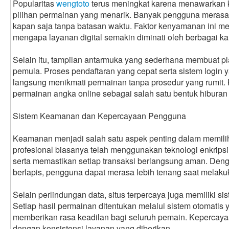
Popularitas
wengtoto
terus meningkat karena menawarkan 
pilihan permainan yang menarik. Banyak pengguna merasa l
kapan saja tanpa batasan waktu. Faktor kenyamanan ini me
mengapa layanan digital semakin diminati oleh berbagai k
Selain itu, tampilan antarmuka yang sederhana membuat p
pemula. Proses pendaftaran yang cepat serta sistem login
langsung menikmati permainan tanpa prosedur yang rumit.
permainan angka online sebagai salah satu bentuk hiburan 
Sistem Keamanan dan Kepercayaan Pengguna
Keamanan menjadi salah satu aspek penting dalam memilih
profesional biasanya telah menggunakan teknologi enkrips
serta memastikan setiap transaksi berlangsung aman. De
berlapis, pengguna dapat merasa lebih tenang saat melakuka
Selain perlindungan data, situs terpercaya juga memiliki s
Setiap hasil permainan ditentukan melalui sistem otomatis 
memberikan rasa keadilan bagi seluruh pemain. Kepercay
dengan konsistensi layanan yang diberikan.