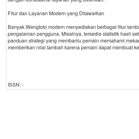
Fitur dan Layanan Modern yang Ditawarkan
Banyak Wengtoto modern menyediakan berbagai fitur tamb
pengalaman pengguna. Misalnya, tersedia statistik hasil se
panduan strategi yang membantu pemain memahami mekanism
memberikan nilai tambah karena pemain dapat membuat ke
ISSN: -