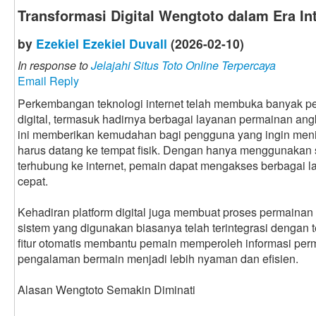
Transformasi Digital Wengtoto dalam Era In
by
Ezekiel Ezekiel Duvall
(2026-02-10)
In response to
Jelajahi Situs Toto Online Terpercaya
Email Reply
Perkembangan teknologi internet telah membuka banyak pe
digital, termasuk hadirnya berbagai layanan permainan ang
ini memberikan kemudahan bagi pengguna yang ingin meni
harus datang ke tempat fisik. Dengan hanya menggunakan
terhubung ke internet, pemain dapat mengakses berbagai l
cepat.
Kehadiran platform digital juga membuat proses permainan 
sistem yang digunakan biasanya telah terintegrasi dengan t
fitur otomatis membantu pemain memperoleh informasi perm
pengalaman bermain menjadi lebih nyaman dan efisien.
Alasan Wengtoto Semakin Diminati