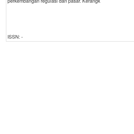
perkembangan regulasi dan pasar. Kerangk
ISSN: -