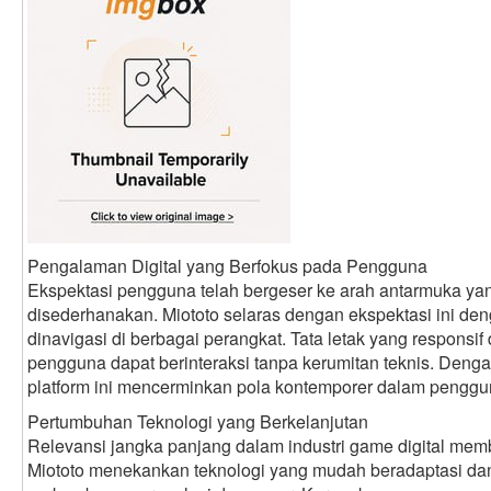
Pengalaman Digital yang Berfokus pada Pengguna
Ekspektasi pengguna telah bergeser ke arah antarmuka yang
disederhanakan. Miototo selaras dengan ekspektasi ini d
dinavigasi di berbagai perangkat. Tata letak yang responsi
pengguna dapat berinteraksi tanpa kerumitan teknis. Denga
platform ini mencerminkan pola kontemporer dalam pengguna
Pertumbuhan Teknologi yang Berkelanjutan
Relevansi jangka panjang dalam industri game digital mem
Miototo menekankan teknologi yang mudah beradaptasi da