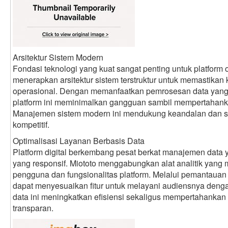
Arsitektur Sistem Modern
Fondasi teknologi yang kuat sangat penting untuk platform 
menerapkan arsitektur sistem terstruktur untuk memastikan k
operasional. Dengan memanfaatkan pemrosesan data yang te
platform ini meminimalkan gangguan sambil mempertahanka
Manajemen sistem modern ini mendukung keandalan dan ska
kompetitif.
Optimalisasi Layanan Berbasis Data
Platform digital berkembang pesat berkat manajemen data 
yang responsif. Miototo menggabungkan alat analitik yan
pengguna dan fungsionalitas platform. Melalui pemantauan d
dapat menyesuaikan fitur untuk melayani audiensnya denga
data ini meningkatkan efisiensi sekaligus mempertahankan 
transparan.