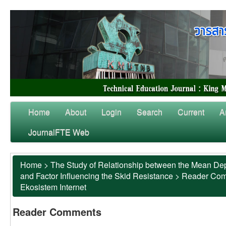
Home
About
Login
Search
Current
A
JournalFTE Web
Home
>
The Study of Relationship between the Mean Dep
and Factor Influencing the Skid Resistance
>
Reader Co
Ekosistem Internet
Reader Comments