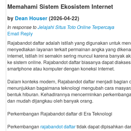
Memahami Sistem Ekosistem Internet
by
Dean Houser
(2026-04-22)
In response to
Jelajahi Situs Toto Online Terpercaya
Email Reply
Rajabandot daftar adalah istilah yang digunakan untuk men
menyediakan layanan terkait permainan angka yang dikenal
internet, istilah ini semakin sering muncul karena banyak akt
ke sistem online. Rajabandot daftar biasanya dapat diakses
smartphone atau komputer dengan koneksi internet.
Dalam konteks modern, Rajabandot daftar menjadi bagian da
menunjukkan bagaimana teknologi mengubah cara masyarak
bentuk hiburan. Kehadirannya mencerminkan perkembangan
dan mudah dijangkau oleh banyak orang.
Perkembangan Rajabandot daftar di Era Teknologi
Perkembangan
rajabandot daftar
tidak dapat dipisahkan da