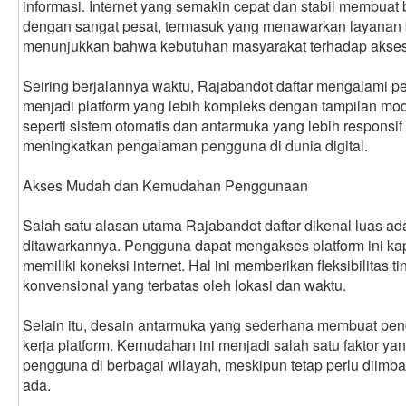
informasi. Internet yang semakin cepat dan stabil membuat 
dengan sangat pesat, termasuk yang menawarkan layanan b
menunjukkan bahwa kebutuhan masyarakat terhadap akses 
Seiring berjalannya waktu, Rajabandot daftar mengalami p
menjadi platform yang lebih kompleks dengan tampilan mod
seperti sistem otomatis dan antarmuka yang lebih responsif
meningkatkan pengalaman pengguna di dunia digital.
Akses Mudah dan Kemudahan Penggunaan
Salah satu alasan utama Rajabandot daftar dikenal luas 
ditawarkannya. Pengguna dapat mengakses platform ini ka
memiliki koneksi internet. Hal ini memberikan fleksibilitas
konvensional yang terbatas oleh lokasi dan waktu.
Selain itu, desain antarmuka yang sederhana membuat p
kerja platform. Kemudahan ini menjadi salah satu faktor 
pengguna di berbagai wilayah, meskipun tetap perlu diim
ada.