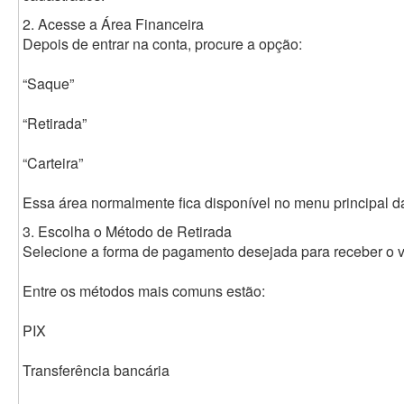
2. Acesse a Área Financeira
Depois de entrar na conta, procure a opção:
“Saque”
“Retirada”
“Carteira”
Essa área normalmente fica disponível no menu principal d
3. Escolha o Método de Retirada
Selecione a forma de pagamento desejada para receber o v
Entre os métodos mais comuns estão:
PIX
Transferência bancária