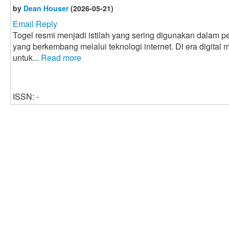
by
Dean Houser
(2026-05-21)
Email Reply
Togel resmi menjadi istilah yang sering digunakan dalam 
yang berkembang melalui teknologi internet. Di era digital 
untuk...
Read more
ISSN: -