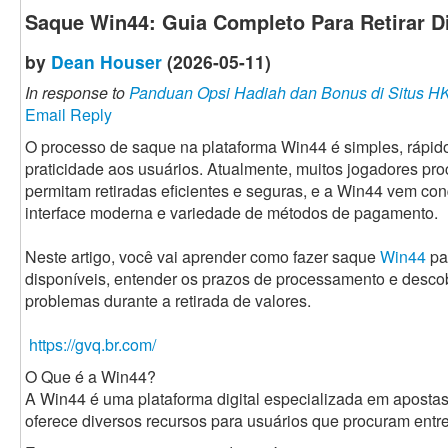
Saque Win44: Guia Completo Para Retirar 
by
Dean Houser
(2026-05-11)
In response to
Panduan Opsi Hadiah dan Bonus di Situs HK
Email Reply
O processo de saque na plataforma Win44 é simples, rápido
praticidade aos usuários. Atualmente, muitos jogadores pr
permitam retiradas eficientes e seguras, e a Win44 vem co
interface moderna e variedade de métodos de pagamento.
Neste artigo, você vai aprender como fazer saque
Win44
pa
disponíveis, entender os prazos de processamento e descobr
problemas durante a retirada de valores.
https://gvq.br.com/
O Que é a Win44?
A Win44 é uma plataforma digital especializada em apostas 
oferece diversos recursos para usuários que procuram entre