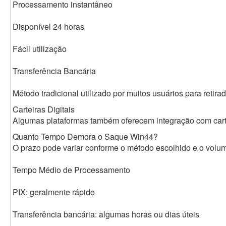
Processamento instantâneo
Disponível 24 horas
Fácil utilização
Transferência Bancária
Método tradicional utilizado por muitos usuários para retira
Carteiras Digitais
Algumas plataformas também oferecem integração com carte
Quanto Tempo Demora o Saque Win44?
O prazo pode variar conforme o método escolhido e o volum
Tempo Médio de Processamento
PIX: geralmente rápido
Transferência bancária: algumas horas ou dias úteis