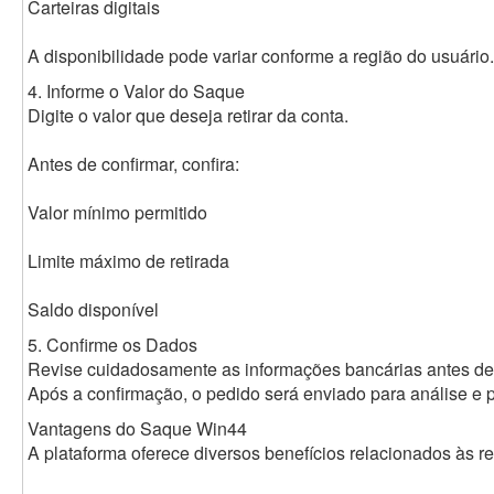
Carteiras digitais
A disponibilidade pode variar conforme a região do usuário.
4. Informe o Valor do Saque
Digite o valor que deseja retirar da conta.
Antes de confirmar, confira:
Valor mínimo permitido
Limite máximo de retirada
Saldo disponível
5. Confirme os Dados
Revise cuidadosamente as informações bancárias antes de fi
Após a confirmação, o pedido será enviado para análise e
Vantagens do Saque Win44
A plataforma oferece diversos benefícios relacionados às re