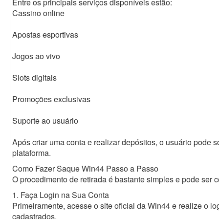
Entre os principais serviços disponíveis estão:
Cassino online
Apostas esportivas
Jogos ao vivo
Slots digitais
Promoções exclusivas
Suporte ao usuário
Após criar uma conta e realizar depósitos, o usuário pode s
plataforma.
Como Fazer Saque Win44 Passo a Passo
O procedimento de retirada é bastante simples e pode ser 
1. Faça Login na Sua Conta
Primeiramente, acesse o site oficial da Win44 e realize o lo
cadastrados.