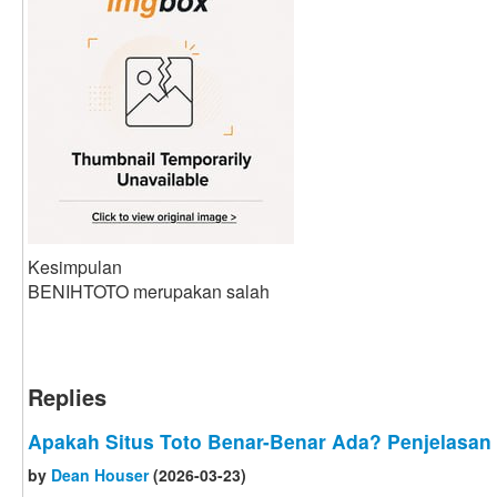
Kesimpulan
BENIHTOTO merupakan salah
Replies
Apakah Situs Toto Benar-Benar Ada? Penjelasa
by
Dean Houser
(2026-03-23)