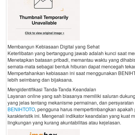
Membangun Kebiasaan Digital yang Sehat
Keterlibatan yang bertanggung jawab adalah kunci saat men
Menetapkan batasan pribadi, memantau waktu yang dihabi
semata-mata sebagai bentuk hiburan dapat mencegah tekan
Mempertahankan kebiasaan ini saat menggunakan BENIH
lebih seimbang dan bijaksana.
Mengidentifikasi Tanda-Tanda Keandalan
Layanan online yang sah biasanya memiliki saluran dukun
yang jelas tentang mekanisme permainan, dan persyaratan
BENIHTOTO
, pengguna harus mempertimbangkan apakah p
karakteristik ini. Mengenali indikator keandalan yang ku
lingkungan yang kurang akuntabilitas atau kejelasan.