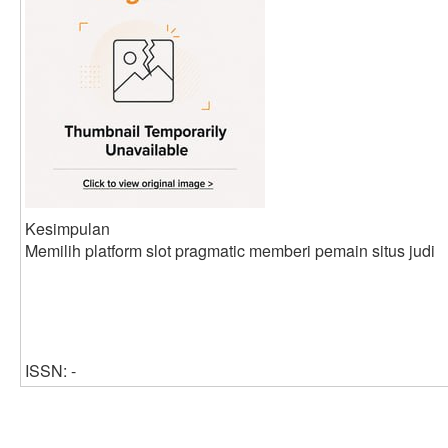
Kesimpulan
Memilih platform slot pragmatic memberi pemain situs judi
ISSN: -