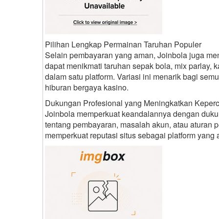
Pilihan Lengkap Permainan Taruhan Populer
Selain pembayaran yang aman, Joinbola juga men
dapat menikmati taruhan sepak bola, mix parlay, k
dalam satu platform. Variasi ini menarik bagi se
hiburan bergaya kasino.
Dukungan Profesional yang Meningkatkan Keper
Joinbola memperkuat keandalannya dengan dukung
tentang pembayaran, masalah akun, atau aturan p
memperkuat reputasi situs sebagai platform yang