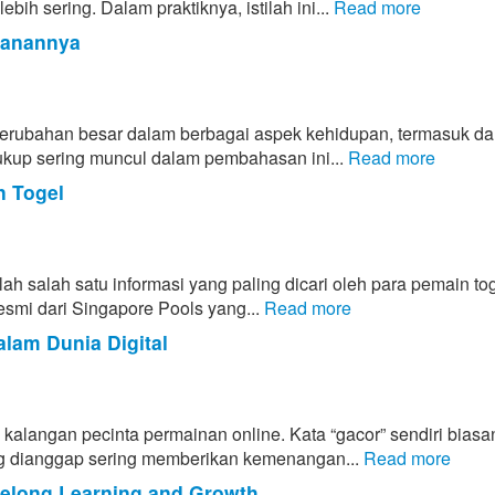
 sering. Dalam praktiknya, istilah ini...
Read more
yanannya
perubahan besar dalam berbagai aspek kehidupan, termasuk d
cukup sering muncul dalam pembahasan ini...
Read more
n Togel
ah salah satu informasi yang paling dicari oleh para pemain to
resmi dari Singapore Pools yang...
Read more
lam Dunia Digital
di kalangan pecinta permainan online. Kata “gacor” sendiri bias
 dianggap sering memberikan kemenangan...
Read more
felong Learning and Growth