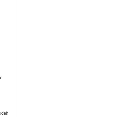
a
mudah