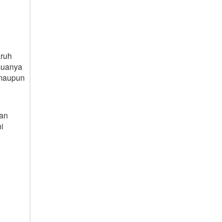
aruh
emuanya
 maupun
aan
i