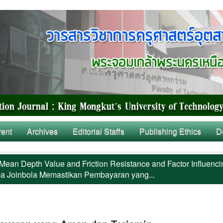
rent
Archives
Editorial Staffs
Publishing Ethics
D
Mean Depth Value and Friction Resistance and Factor Influenci
 Joinbola Memastikan Pembayaran yang...