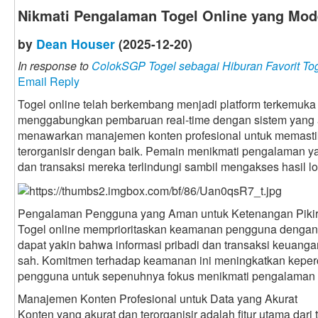
Nikmati Pengalaman Togel Online yang Mo
by
Dean Houser
(2025-12-20)
In response to
ColokSGP Togel sebagai Hiburan Favorit Tog
Email Reply
Togel online telah berkembang menjadi platform terkemuka
menggabungkan pembaruan real-time dengan sistem yang a
menawarkan manajemen konten profesional untuk memastik
terorganisir dengan baik. Pemain menikmati pengalaman y
dan transaksi mereka terlindungi sambil mengakses hasil l
Pengalaman Pengguna yang Aman untuk Ketenangan Piki
Togel online memprioritaskan keamanan pengguna dengan 
dapat yakin bahwa informasi pribadi dan transaksi keuangan
sah. Komitmen terhadap keamanan ini meningkatkan kep
pengguna untuk sepenuhnya fokus menikmati pengalaman l
Manajemen Konten Profesional untuk Data yang Akurat
Konten yang akurat dan terorganisir adalah fitur utama dari t