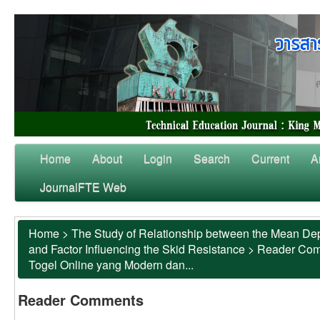
Home
About
Login
Search
Current
A
JournalFTE Web
Home
>
The Study of Relationship between the Mean Dep
and Factor Influencing the Skid Resistance
>
Reader Co
Togel Online yang Modern dan...
Reader Comments