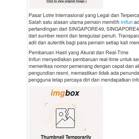
Pasar Lotre Internasional yang Legal dan Terperc
Salah satu alasan utama pemain memilih
inifun
ad
pertandingan dari SINGAPORE49, SINGAPORE45,
dari sumber resmi dan teregulasi penuh. Trans
adil dan autentik bagi para pemain setiap kali mer
Pembaruan Hasil yang Akurat dan Real-Time
Inifun menyediakan pembaruan real-time untuk 
memeriksa nomor pemenang dengan cepat dan aku
pengundian resmi, memastikan tidak ada penunda
pengguna tetap percaya diri dan mendapatkan inf