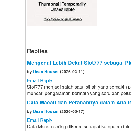
Replies
Mengenal Lebih Dekat Slot777 sebagai Pl
by
Dean Houser
(2026-04-11)
Email Reply
Slot777 menjadi salah satu istilah yang semakin p
mencari pengalaman bermain yang seru dan pelu
Data Macau dan Peranannya dalam Analisi
by
Dean Houser
(2026-06-17)
Email Reply
Data Macau sering dikenal sebagai kumpulan infor