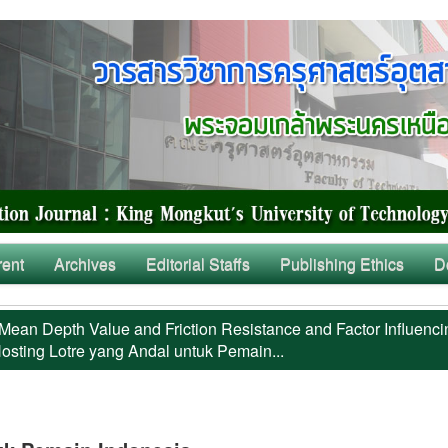
rent
Archives
Editorial Staffs
Publishing Ethics
D
Mean Depth Value and Friction Resistance and Factor Influenci
Hosting Lotre yang Andal untuk Pemain...