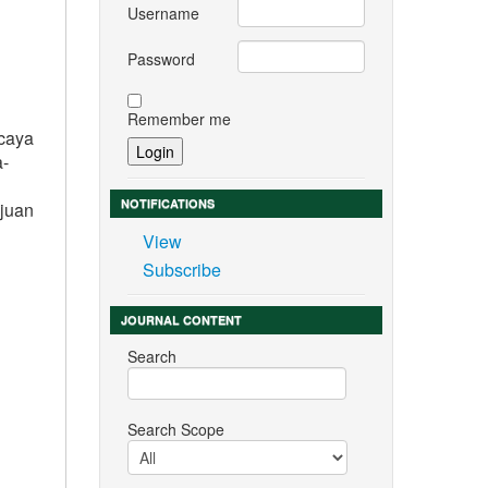
Username
Password
Remember me
rcaya
a-
NOTIFICATIONS
ujuan
View
Subscribe
JOURNAL CONTENT
Search
Search Scope