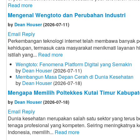
Read more
Mengenal Wengtoto dan Perubahan Industri
by
Dean Houser
(2026-07-11)
Email Reply
Perkembangan teknologi internet telah membawa banyak p
kehidupan, termasuk cara masyarakat menikmati layanan hibu
istilah yang...
Read more
Wengtoto: Fenomena Platform Digital yang Semakin
by
Dean Houser
(2026-07-11)
Membangun Masa Depan Cerah di Dunia Kesehatan
by
Dean Houser
(2026-07-18)
Mengapa Memilih Poltekkes Kutai Timur Kabupat
by
Dean Houser
(2026-07-18)
Email Reply
Dunia kesehatan merupakan salah satu sektor yang terus
tenaga profesional yang kompeten. Seiring meningkatnya 
Indonesia, memilih...
Read more