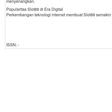
menyenangkan.
Popularitas Slot88 di Era Digital
Perkembangan teknologi internet membuat Slot88 semakin
ISSN: -