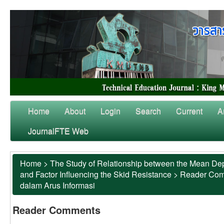
Home
About
Login
Search
Current
A
JournalFTE Web
Home
>
The Study of Relationship between the Mean Dep
and Factor Influencing the Skid Resistance
>
Reader Co
dalam Arus Informasi
Reader Comments