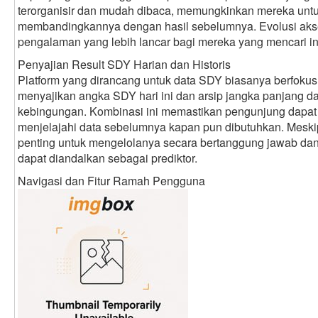
terorganisir dan mudah dibaca, memungkinkan mereka untu
membandingkannya dengan hasil sebelumnya. Evolusi aksesi
pengalaman yang lebih lancar bagi mereka yang mencari inf
Penyajian Result SDY Harian dan Historis
Platform yang dirancang untuk data SDY biasanya berfokus 
menyajikan angka SDY hari ini dan arsip jangka panjang 
kebingungan. Kombinasi ini memastikan pengunjung dapat m
menjelajahi data sebelumnya kapan pun dibutuhkan. Meskip
penting untuk mengelolanya secara bertanggung jawab da
dapat diandalkan sebagai prediktor.
Navigasi dan Fitur Ramah Pengguna