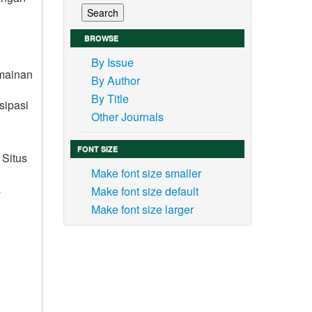
BROWSE
By Issue
rmainan
By Author
By Title
sipasi
Other Journals
FONT SIZE
 Situs
Make font size smaller
a
Make font size default
Make font size larger