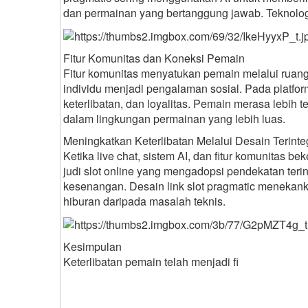
dan permainan yang bertanggung jawab. Teknologi i
Fitur Komunitas dan Koneksi Pemain
Fitur komunitas menyatukan pemain melalui ruang
individu menjadi pengalaman sosial. Pada platfo
keterlibatan, dan loyalitas. Pemain merasa lebih
dalam lingkungan permainan yang lebih luas.
Meningkatkan Keterlibatan Melalui Desain Terinte
Ketika live chat, sistem AI, dan fitur komunitas
judi slot online yang mengadopsi pendekatan terin
kesenangan. Desain link slot pragmatic meneka
hiburan daripada masalah teknis.
Kesimpulan
Keterlibatan pemain telah menjadi fi