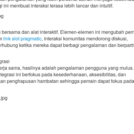
ni membuat interaksi terasa lebih lancar dan intuitif.
 bersama dan alat interaktif. Elemen-elemen ini mengubah pe
rm
link slot pragmatic
, interaksi komunitas mendorong diskusi,
 terhubung ketika mereka dapat berbagi pengalaman dan berparti
grasi
 bekerja sama, hasilnya adalah pengalaman pengguna yang mulus.
tegrasi ini berfokus pada kesederhanaan, aksesibilitas, dan
nkan penghapusan hambatan sehingga pemain dapat fokus pad